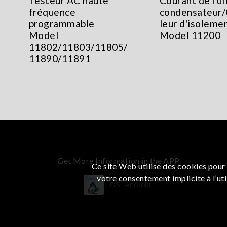
Testeur AC haute
Courant de fui
fréquence
condensateur/
programmable
leur d'isoleme
Model
Model 11200
11802/11803/11805/
11890/11891
Get More Information in the APP
Ce site Web utilise des cookies pour 
votre consentement implicite à l’uti
iOS
Android