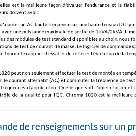
es est la meilleure façon d'évaluer l'endurance et la fiabil
eurs doivent avoir.
d'ajouter un AC haute fréquence sur une haute tension DC que 
ec une puissance maximale de sortie de 1kVA/2kVA. Il mesu
lus des modules de test standard disponibles au choix, nous fo
ations de test de courant de masse. Le logiciel de commande
 de fournir le rapport d'essai et de refléter l'évolution de la
 1820 peut non seulement effectuer le test de montée en tempér
uer le courant alternatif (AC) et commuter la fréquence de tes
réquences d'application. Quelle que soit l'amélioration et l
trôle de la qualité pour IQC, Chroma 1820 est la meilleure p
nde de renseignements sur un pr