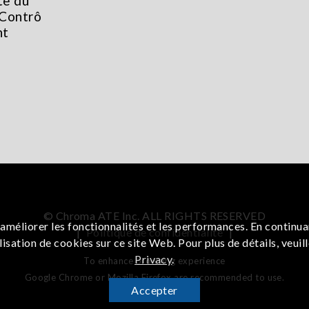
te du
Contrô
nt
© Chroma ATE Inc. ALL RIGHTS RESERVED
améliorer les fonctionnalités et les performances. En continua
|
Politique de confidentialité
|
lisation de cookies sur ce site Web. Pour plus de détails, veuil
Privacy
.
To enhance browsing experience
Google Chrome or Mozilla Firefox are recommended to use.
Accepter