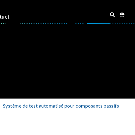
tact
Système de test automatisé pour composants passifs