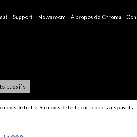
test
Support
Newsroom
À propos de Chroma
Con
s passifs
olutions de test
Solutions de test pour composants passifs