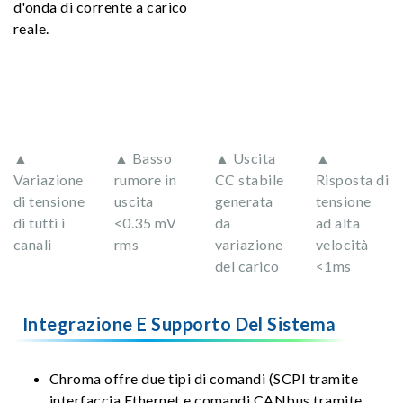
d'onda di corrente a carico
reale.
▲
▲ Basso
▲ Uscita
▲
Variazione
rumore in
CC stabile
Risposta di
di tensione
uscita
generata
tensione
di tutti i
<0.35 mV
da
ad alta
canali
rms
variazione
velocità
del carico
<1ms
Integrazione E Supporto Del Sistema
Chroma offre due tipi di comandi (SCPI tramite
interfaccia Ethernet e comandi CANbus tramite