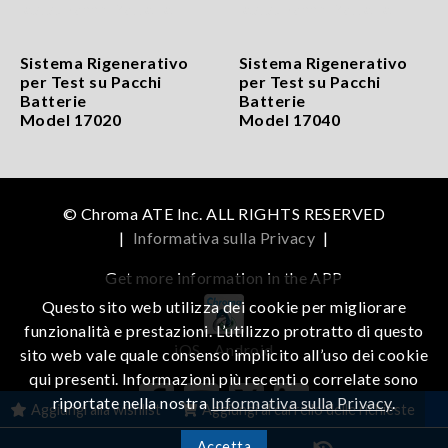
Sistema Rigenerativo
Sistema Rigenerativo
per Test su Pacchi
per Test su Pacchi
Batterie
Batterie
Model 17020
Model 17040
© Chroma ATE Inc. ALL RIGHTS RESERVED
|
Informativa sulla Privacy
|
Get more information in the APP
Questo sito web utilizza dei cookie per migliorare
funzionalità e prestazioni. L’utilizzo protratto di questo
iOS
Android
sito web vale quale consenso implicito all’uso dei cookie
qui presenti. Informazioni più recenti o correlate sono
riportate nella nostra
Informativa sulla Privacy
.
Aggiungi alla wishlist
Aggiungi al carrello delle richieste
Accetta