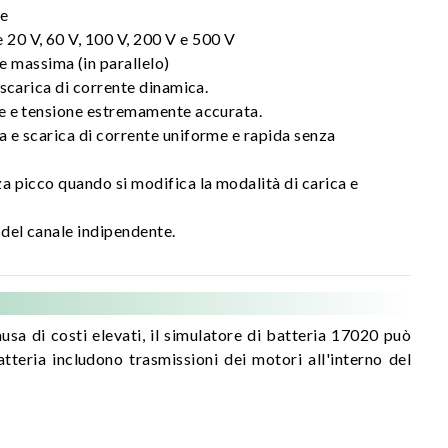
le
 20 V, 60 V, 100 V, 200 V e 500 V
e massima (in parallelo)
 scarica di corrente dinamica.
e e tensione estremamente accurata.
 e scarica di corrente uniforme e rapida senza
 picco quando si modifica la modalità di carica e
del canale indipendente.
ausa di costi elevati, il simulatore di batteria 17020 può
atteria includono trasmissioni dei motori all'interno del