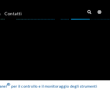
a
Contatti
®
anel
per il controllo e il monitoraggio degli strumenti