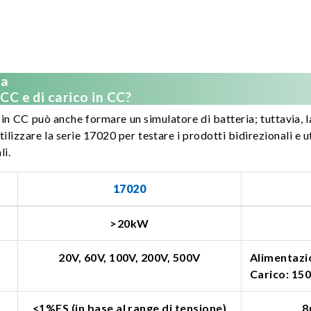
ia
CC e di carico in CC?
 in CC può anche formare un simulatore di batteria; tuttavia, la
utilizzare la serie 17020 per testare i prodotti bidirezionali e u
li.
17020
>20kW
20V, 60V, 100V, 200V, 500V
Alimentazio
Carico: 15
<1%FS (in base al range di tensione)
8