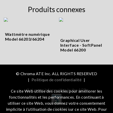
Produits connexes
Wattmètre numérique
Model 66203/66204
Graphical User
Interface - SoftPanel
Model 66200
© Chroma ATE Inc. ALL RIGHTS RESERVED
|
Politique de confidentialité
|
Get more information in the APP
Ce site Web utilise des cookies pour améliorer les
fonctionnalités et les performances. En continuant à
utiliser ce site Web, vous donnez votre consentement
iOS
Android
implicite à l’utilisation de cookies sur ce site Web. Pour