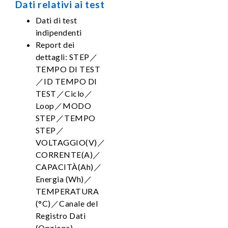
Dati relativi ai test
Dati di test
indipendenti
Report dei
dettagli: STEP／
TEMPO DI TEST
／ID TEMPO DI
TEST／Ciclo／
Loop／MODO
STEP／TEMPO
STEP／
VOLTAGGIO(V)／
CORRENTE(A)／
CAPACITÀ(Ah)／
Energia (Wh)／
TEMPERATURA
(°C)／Canale del
Registro Dati
(Opzione)