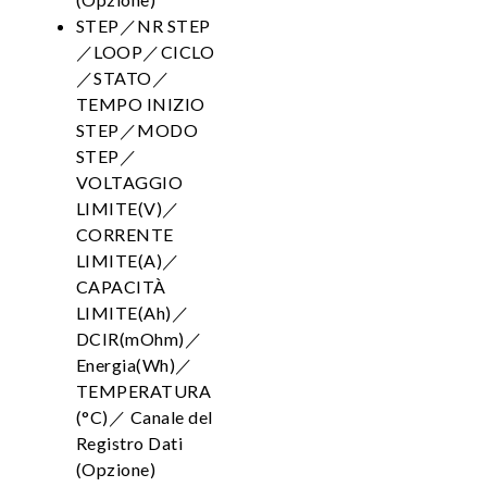
STEP／NR STEP
／LOOP／CICLO
／STATO／
TEMPO INIZIO
STEP／MODO
STEP／
VOLTAGGIO
LIMITE(V)／
CORRENTE
LIMITE(A)／
CAPACITÀ
LIMITE(Ah)／
DCIR(mOhm)／
Energia(Wh)／
TEMPERATURA
(°C)／ Canale del
Registro Dati
(Opzione)