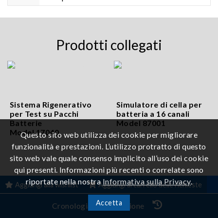
Prodotti collegati
Sistema Rigenerativo
Simulatore di cella per
per Test su Pacchi
batteria a 16 canali
Batterie
Model 87001
Model 17040
Questo sito web utilizza dei cookie per migliorare
funzionalità e prestazioni. L’utilizzo protratto di questo
sito web vale quale consenso implicito all’uso dei cookie
qui presenti. Informazioni più recenti o correlate sono
riportate nella nostra
Informativa sulla Privacy
.
Aggiungi alla wishlist
Aggiungi al carrello delle richieste
© Chroma ATE Inc. ALL RIGHTS RESERVED
Accetta
Cronologia di navigazione
|
Informativa sulla Privacy
|