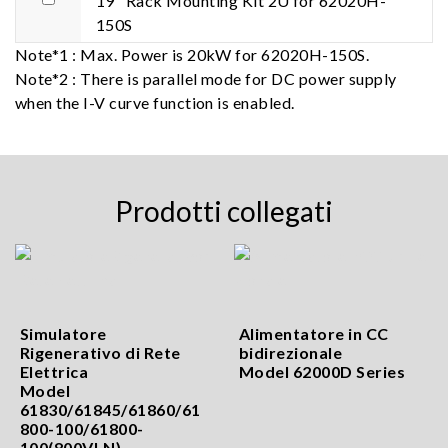
19" Rack Mounting Kit 2U for 62020H-
150S
Note*1 : Max. Power is 20kW for 62020H-150S.
Note*2 : There is parallel mode for DC power supply
when the I-V curve function is enabled.
Prodotti collegati
Simulatore
Alimentatore in CC
Rigenerativo di Rete
bidirezionale
Elettrica
Model 62000D Series
Model
61830/61845/61860/61
800-100/61800-
100(800VLN)