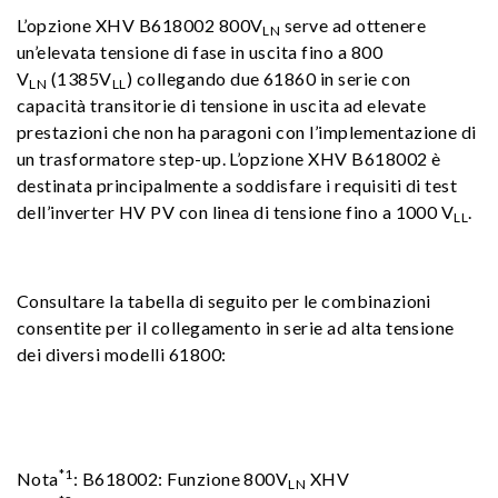
L’opzione XHV B618002 800V
serve ad ottenere
LN
un’elevata tensione di fase in uscita fino a 800
V
(1385V
) collegando due 61860 in serie con
LN
LL
capacità transitorie di tensione in uscita ad elevate
prestazioni che non ha paragoni con l’implementazione di
un trasformatore step-up. L’opzione XHV B618002 è
destinata principalmente a soddisfare i requisiti di test
dell’inverter HV PV con linea di tensione fino a 1000 V
.
LL
Consultare la tabella di seguito per le combinazioni
consentite per il collegamento in serie ad alta tensione
dei diversi modelli 61800:
*1
Nota
: B618002: Funzione 800V
XHV
LN