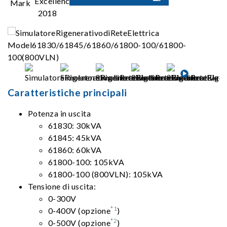
Caratteristiche principali
Potenza in uscita
61830: 30kVA
61845: 45kVA
61860: 60kVA
61800-100: 105kVA
61800-100 (800VLN): 105kVA
Tensione di uscita:
0-300V
*1
0-400V (opzione
)
*2
0-500V (opzione
)