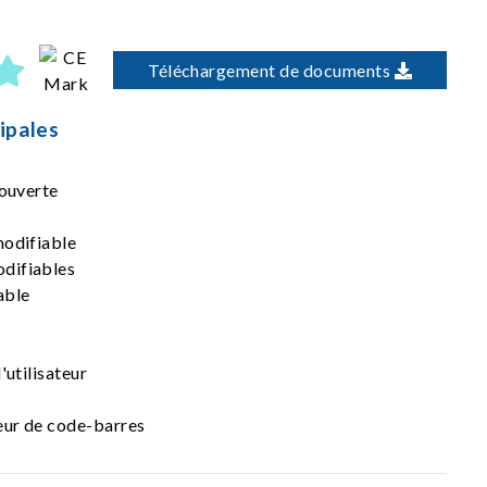
Téléchargement de documents
ipales
 ouverte
modifiable
difiables
able
'utilisateur
teur de code-barres