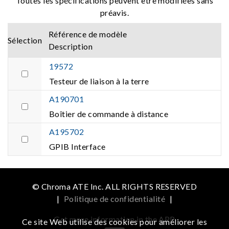
Toutes les spécifications peuvent être modifiées sans
préavis.
Référence de modèle
Sélection
Description
19572
Testeur de liaison à la terre
A190701
Boîtier de commande à distance
A195702
GPIB Interface
© Chroma ATE Inc. ALL RIGHTS RESERVED
|
Politique de confidentialité
|
Get more information in the APP
Ce site Web utilise des cookies pour améliorer les