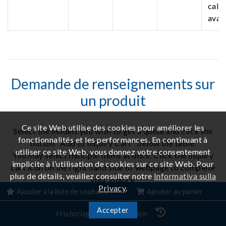
call 
avail
Demande de renseignements sur
un produit
Ce site Web utilise des cookies pour améliorer les
Select the models you wish to get a quote and click the
fonctionnalités et les performances. En continuant à
button "Add to Inquiry Cart" below the table.
utiliser ce site Web, vous donnez votre consentement
You may select multiple items at once. Click the inquiry
implicite à l’utilisation de cookies sur ce site Web. Pour
cart icon on the right hand side of webpage to complete
plus de détails, veuillez consulter notre
Informativa sulla
your inquiry.
Privacy
.
Ajouter à la liste de souhaits
Ajouter au panier
Toutes les spécifications peuvent être modifiées sans
Accepter
préavis.
Historique de navigation