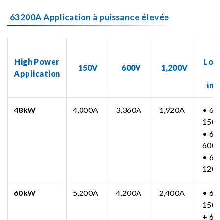
63200A Application à puissance élevée
N
High Power
Loa
150V
600V
1,200V
Application
inc
48kW
4,000A
3,360A
1,920A
• 63
150
• 63
600
• 63
120
60kW
5,200A
4,200A
2,400A
• 63
150
+ 63