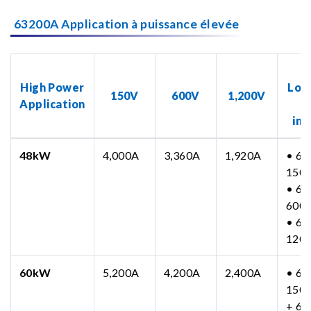
63200A Application à puissance élevée
N
High Power
Loa
150V
600V
1,200V
Application
inc
48kW
4,000A
3,360A
1,920A
• 63
150
• 63
600
• 63
120
60kW
5,200A
4,200A
2,400A
• 63
150
+ 63