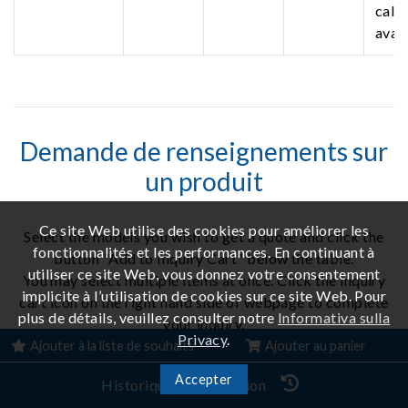
call 
avail
Demande de renseignements sur
un produit
Ce site Web utilise des cookies pour améliorer les
Select the models you wish to get a quote and click the
fonctionnalités et les performances. En continuant à
button "Add to Inquiry Cart" below the table.
utiliser ce site Web, vous donnez votre consentement
You may select multiple items at once. Click the inquiry
implicite à l’utilisation de cookies sur ce site Web. Pour
cart icon on the right hand side of webpage to complete
plus de détails, veuillez consulter notre
Informativa sulla
your inquiry.
Privacy
.
Ajouter à la liste de souhaits
Ajouter au panier
Toutes les spécifications peuvent être modifiées sans
Accepter
préavis.
Historique de navigation