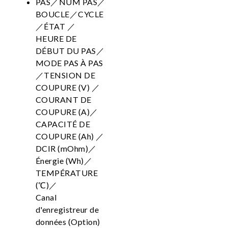
PAS／NUM PAS／
BOUCLE／CYCLE
／ÉTAT ／
HEURE DE
DÉBUT DU PAS／
MODE PAS À PAS
／TENSION DE
COUPURE (V) ／
COURANT DE
COUPURE (A)／
CAPACITÉ DE
COUPURE (Ah) ／
DCIR (mOhm)／
Énergie (Wh)／
TEMPÉRATURE
(℃)／
Canal
d'enregistreur de
données (Option)