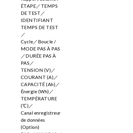
ÉTAPE／TEMPS
DE TEST／
IDENTIFIANT
TEMPS DE TEST
／
Cycle／Boucle /
MODE PAS À PAS
／DURÉE PAS À
PAS／
TENSION (V)／
COURANT (A)／
CAPACITÉ (Ah)／
Énergie (Wh)／
TEMPÉRATURE
(℃)／
Canal enregistreur
de données
(Option)