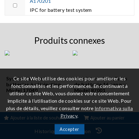
A170201
IPC for battery test system
Produits connexes
Système de test de
Ce site Web utilise des cookies pour améliorer les
Simulateur de cellules
batteries à réinjection
de batterie 16 canaux
fonctionnalités et les performances. En continuant à
Model 17040
Model 87001
utiliser ce site Web, vous donnez votre consentement
implicite à l’utilisation de cookies sur ce site Web. Pour
plus de détails, veuillez consulter notre
Informativa sulla
Privacy
.
Ajouter à la liste de souhaits
Ajouter au panier
Accepter
Historique de navigation
© Chroma ATE Inc. ALL RIGHTS RESERVED