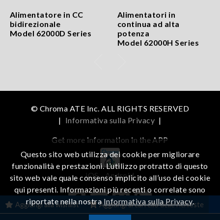
Alimentatore in CC
Alimentatori in
bidirezionale
continua ad alta
Model 62000D Series
potenza
Model 62000H Series
© Chroma ATE Inc. ALL RIGHTS RESERVED
|
Informativa sulla Privacy
|
Get more information in the APP
Questo sito web utilizza dei cookie per migliorare
funzionalità e prestazioni. L’utilizzo protratto di questo
iOS
Android
sito web vale quale consenso implicito all’uso dei cookie
qui presenti. Informazioni più recenti o correlate sono
riportate nella nostra
Informativa sulla Privacy
.
Aggiungi alla wishlist
Aggiungi al carrello delle richieste