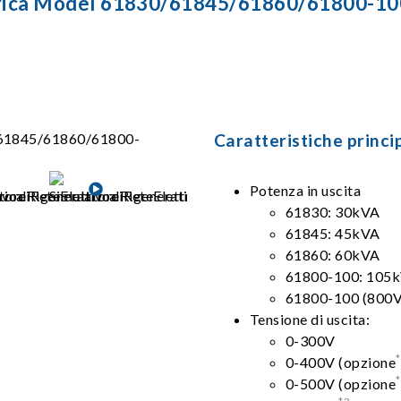
ettrica Model 61830/61845/61860/61800-
Caratteristiche princip
Potenza in uscita
61830: 30kVA
61845: 45kVA
61860: 60kVA
61800-100: 105
61800-100 (800
Tensione di uscita:
0-300V
0-400V (opzione
0-500V (opzione