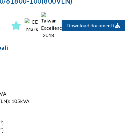
100/61800-100(800VLN)
Download documenti
ali
kVA
VLN): 105kVA
*1
)
*2
)