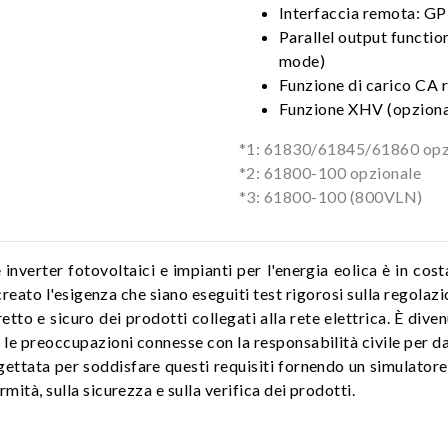
Interfaccia remota: GP
Parallel output functio
mode)
Funzione di carico CA r
Funzione XHV (opziona
*1: 61830/61845/61860 opz
*2: 61800-100 opzionale
*3: 61800-100 (800VLN)
 inverter fotovoltaici e impianti per l'energia eolica è in co
a creato l'esigenza che siano eseguiti test rigorosi sulla rego
to e sicuro dei prodotti collegati alla rete elettrica. È dive
e le preoccupazioni connesse con la responsabilità civile per da
gettata per soddisfare questi requisiti fornendo un simulatore 
mità, sulla sicurezza e sulla verifica dei prodotti.