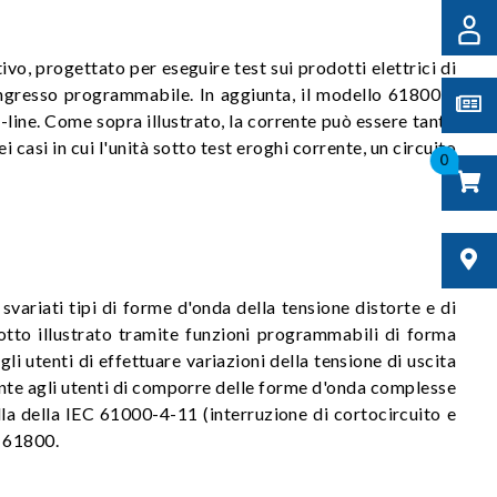
vo, progettato per eseguire test sui prodotti elettrici di
ingresso programmabile. In aggiunta, il modello 61800 è
n-line. Come sopra illustrato, la corrente può essere tanto
 casi in cui l'unità sotto test eroghi corrente, un circuito
0
svariati tipi di forme d'onda della tensione distorte e di
sotto illustrato tramite funzioni programmabili di forma
nti di effettuare variazioni della tensione di uscita
ente agli utenti di comporre delle forme d'onda complesse
la della IEC 61000-4-11 (interruzione di cortocircuito e
o 61800.