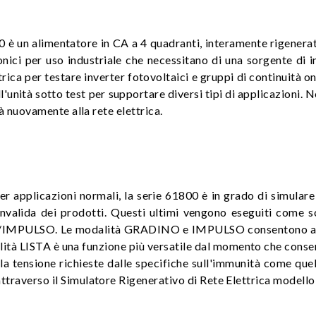
0 è un alimentatore in CA a 4 quadranti, interamente rigenerati
ici per uso industriale che necessitano di una sorgente di 
trica per testare inverter fotovoltaici e gruppi di continuità o
unità sotto test per supportare diversi tipi di applicazioni. Nei
rà nuovamente alla rete elettrica.
per applicazioni normali, la serie 61800 è in grado di simulare 
onvalida dei prodotti. Questi ultimi vengono eseguiti come 
MPULSO. Le modalità GRADINO e IMPULSO consentono agli ute
dalità LISTA è una funzione più versatile dal momento che cons
a tensione richieste dalle specifiche sull'immunità come quel
ttraverso il Simulatore Rigenerativo di Rete Elettrica modell