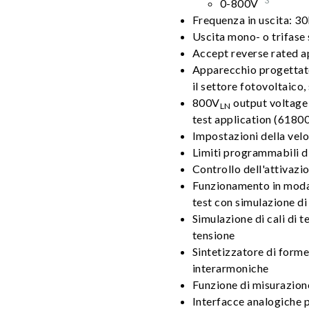
*3
0-800V
Frequenza in uscita: 
Uscita mono- o trifase 
Accept reverse rated a
Apparecchio progettato
il settore fotovoltaico, 
800V
output voltage 
LN
test application (618
Impostazioni della velo
Limiti programmabili di
Controllo dell'attivazio
Funzionamento in moda
test con simulazione di 
Simulazione di cali di t
tensione
Sintetizzatore di forme
interarmoniche
Funzione di misurazione
Interfacce analogiche