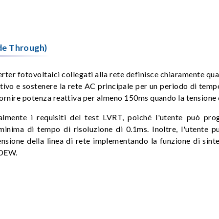
de Through)
ter fotovoltaici collegati alla rete definisce chiaramente quan
rativo e sostenere la rete AC principale per un periodo di te
fornire potenza reattiva per almeno 150ms quando la tensione d
almente i requisiti del test LVRT, poiché l'utente può pr
ima di tempo di risoluzione di 0.1ms. Inoltre, l'utente pu
tensione della linea di rete implementando la funzione di sin
BDEW.