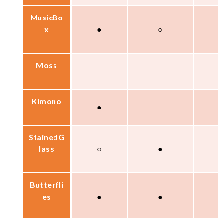
MusicBo
x
●
○
Moss
Kimono
●
StainedG
lass
○
●
Butterfli
es
●
●