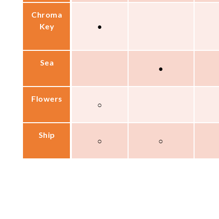
Chroma
Key
●
Sea
●
Flowers
○
Ship
○
○