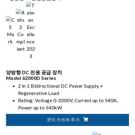
양방향 DC 전원 공급 장치
Model 62000D Series
2 in 1 Bidirectional DC Power Supply +
Regenerative Load
Rating: Voltage 0-2000V, Current up to 540A,
Power up to 540kW
PV, Battery, Fuel Cell simulation
문의 카트에 추가