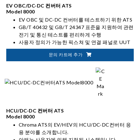
EV OBC/DC-DC 컨버터 ATS
Chroma의 배터리 테스터는 셀, 모듈 및 팩 레벨 배터리 테
Model 8000
스트에 맞게 특별히 설계된 고정밀 재생 시스템입니다. 충
EV OBC 및 DC-DC 컨버터를 테스트하기 위한 ATS
전/방전에서부터 운전 사이클 시뮬레이션에 이르기까지,
GB/T 40432 및 GB/T 24347 표준을 지원하여 관련
Chromaâ€™의 측정 정확성은 배터리 수입 및 수출 검사뿐
전기 및 통신 테스트를 편리하게 수행
만 아니라 용량, 성능, 생산 및 품질 테스트에서 정확성과 신
사용자 정의가 가능한 픽스쳐 및 연결 패널로 UUT
뢰성을 보장해 줍니다. 비용 효율적인 재생 기능은 배터리
와 테스트 장비를 쉽게 연결하고 부품을 원활하게
모듈에서 발생한 에너지를 시스템 내 채널이나 그리드로
문의 카트에 추가
교체
재활용하며, 시스템은 현장 업그레이트를 위한 유연성을
고도로 통합된 개방형 아키텍처로 테스트 시스템과
제공합니다.
범위를 개별 테스트 요구에 맞게 조정
전기 자동차 안전은 가장 중요한 사안이며 몇 가지 규정 표
테스트 보고서 컴파일 가능
준을 준수해야 합니다. Chroma는 많은 벤치 탑과 자동 테
생산 EOL 테스트 및 데이터 업로드를 위한 MES 호
스트 시스템을 개발하여 AC 및 DC 절연 내성, 절연 저항,
환성
누설 전류 및 접지 본드뿐만 아니라 운드 컴포넌트 분석기
Supports test programs with simultaneous testing
를 테스트했습니다. 안전 테스트 응용 분야에는 충전 스테
of multiple DUTs
HCU/DC-DC 컨버터 ATS
이션 자체뿐만 아니라 전력 시스템, 모터, 배터리, 충전 시스
Model 8000
템, 배선, 충전 라인 및 커넥터도 포함되어 있습니다.
Chroma ATS의 EV/HEV의 HCU/DC-DC컨버터 응
용 분야를 소개합니다.
또한 Chroma는 전기 자동차 구동장치 관련 제품도 제공하
아래는 사용자에 의해 지정된 시스템입니다.