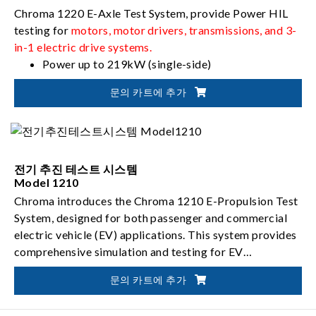
Chroma 1220 E-Axle Test System, provide Power HIL
testing for
motors, motor drivers, transmissions, and 3-
in-1 electric drive systems.
Power up to 219kW (single-side)
Rotational speed up to 3,300rpm
문의 카트에 추가
Torque up to 2,988Nm (single-side)
전기 추진 테스트 시스템
Model 1210
Chroma introduces the Chroma 1210 E-Propulsion Test
System, designed for both passenger and commercial
electric vehicle (EV) applications. This system provides
comprehensive simulation and testing for EV
powertrains, including
Power up to 600kW
e-motors, motor drivers,
문의 카트에 추가
transmissions, and e-drive systems.
Rotational speed up to 25,000rpm