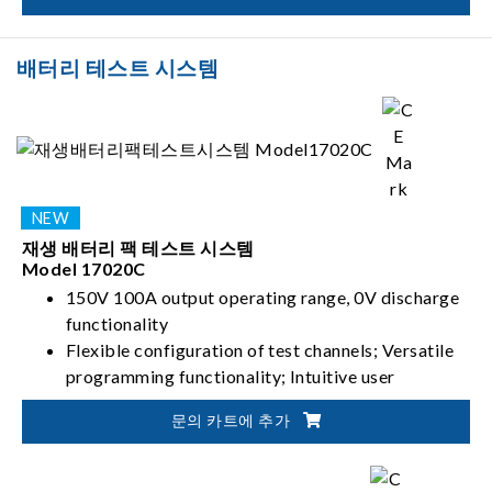
능합니다
배터리 테스트 시스템
재생 배터리 팩 테스트 시스템
Model 17020C
150V 100A output operating range, 0V discharge
functionality
Flexible configuration of test channels; Versatile
programming functionality; Intuitive user
interface
문의 카트에 추가
High-precision current/voltage measurement;
Seamless switching between charging and
discharging; Stable and uninterrupted current