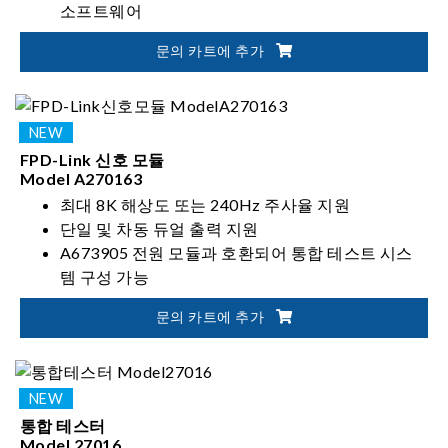
소프트웨어
영상 신호, 전원, 오디오, Wi-Fi 등 다양한 항목의 통
문의 카트에 추가
합 테스트 지원
Chroma 계측기 및 외부 장비와 유연한 시스템 통합
가능
FPD-Link 신호 모듈
Model A270163
최대 8K 해상도 또는 240Hz 주사율 지원
단일 및 차동 듀얼 출력 지원
A673905 전원 모듈과 호환되어 통합 테스트 시스
템 구성 가능
설정 가능한 lane 속도: 13.5 / 12.528 / 10.8 / 6.75 /
문의 카트에 추가
3.375 Gbps
통합 테스터
Model 27016