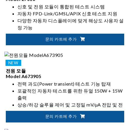
신호 및 전원 모듈이 통합된 테스트 시스템
자동차 FPD-Link/GMSL/APIX 신호 테스트 지원
다양한 자동차 디스플레이에 맞게 해상도 사용자 설
정 가능
고속 전원 과도 준수(High-speed power transient
문의 카트에 추가
compliance) 테스트
전원 모듈
Model A673905
전력 과도(Power transient) 테스트 기능 탑재
포괄적인 자동차 테스트를 위한 듀얼 150W + 15W
출력
상승/하강 슬루율 제어 및 고정밀 mV/µA 전압 및 전
류 측정 지원
문의 카트에 추가
A27016X 신호 모듈과 통합하여 동기화된 테스트
시스템 구성 가능