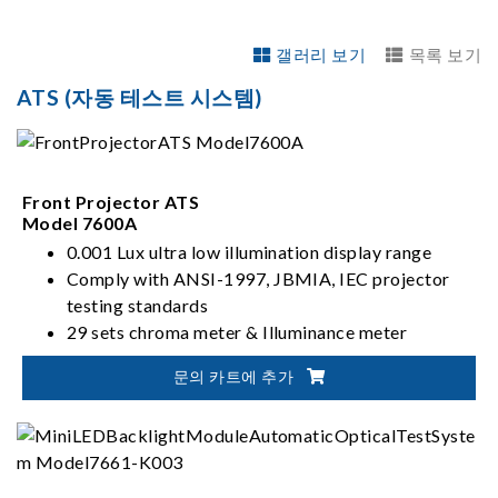
갤러리 보기
목록 보기
ATS (자동 테스트 시스템)
Front Projector ATS
Model 7600A
0.001 Lux ultra low illumination display range
Comply with ANSI-1997, JBMIA, IEC projector
testing standards
29 sets chroma meter & Illuminance meter
measuring at the same time, high test throughput
문의 카트에 추가
Integrated with Video Pattern Generator and one
click to complete all measurements