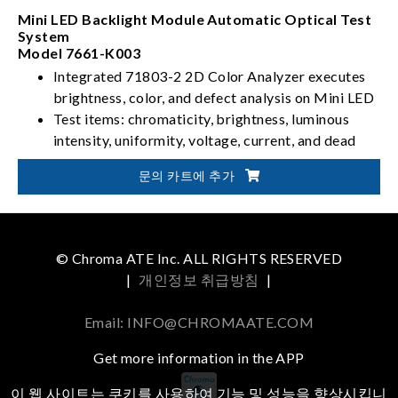
Mini LED Backlight Module Automatic Optical Test
System
Model 7661-K003
Integrated 71803-2 2D Color Analyzer executes
brightness, color, and defect analysis on Mini LED
Test items: chromaticity, brightness, luminous
intensity, uniformity, voltage, current, and dead
lights
문의 카트에 추가
Optional Chroma LED power tester and optical
module allow integration into a test system
© Chroma ATE Inc. ALL RIGHTS RESERVED
|
개인정보 취급방침
|
Email: INFO@CHROMAATE.COM
Get more information in the APP
이 웹 사이트는 쿠키를 사용하여 기능 및 성능을 향상시킵니