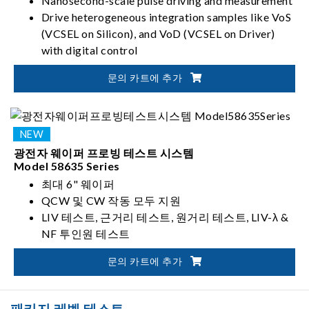
Nanosecond-scale pulse driving and measurement
Drive heterogeneous integration samples like VoS
(VCSEL on Silicon), and VoD (VCSEL on Driver)
with digital control
Patented two-in-one optical head design fetches
문의 카트에 추가
all LIV (Light-Current-Voltage), wavelength, and
near-field optics analysis data in one touchdown
Multi-site and multi-die support enhance test
efficiency
광전자 웨이퍼 프로빙 테스트 시스템
Model 58635 Series
최대 6" 웨이퍼
QCW 및 CW 작동 모두 지원
LIV 테스트, 근거리 테스트, 원거리 테스트, LIV-λ &
NF 투인원 테스트
문의 카트에 추가
패키지 레벨 테스트