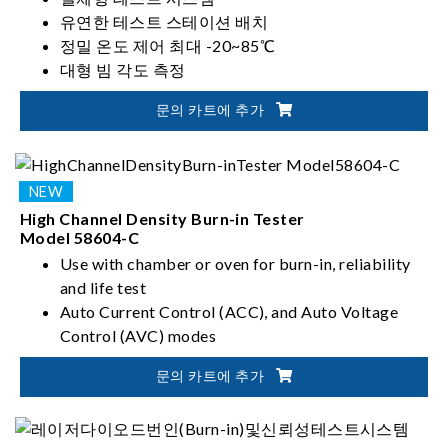
유연한 테스트 스테이션 배치
정밀 온도 제어 최대 -20~85℃
대형 빔 각도 측정
문의 카트에 추가
High Channel Density Burn-in Tester
Model 58604-C
Use with chamber or oven for burn-in, reliability
and life test
Auto Current Control (ACC), and Auto Voltage
Control (AVC) modes
Modular design for easy customization and
문의 카트에 추가
maintenance
Comprehensive ESD protection
Independent channels for source and measurement