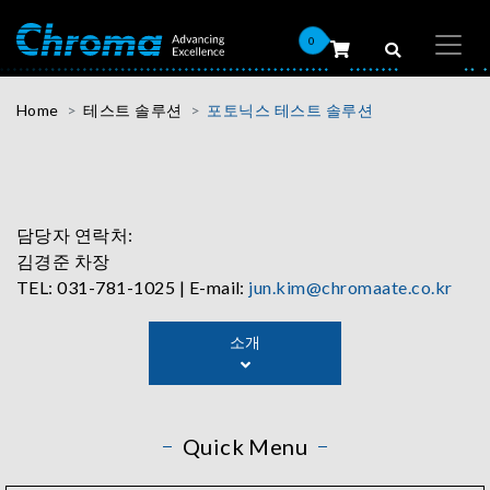
0
Home
테스트 솔루션
포토닉스 테스트 솔루션
담당자 연락처:
김경준 차장
TEL: 031-781-1025 | E-mail:
jun.kim@chromaate.co.kr
As the technology of optoelectronic components is
소개
maturing, its applications are broadening as well. Take
laser diodes for example, they are no longer limited to
communication applications but have expanded into
consumer products. Photonics test solutions mainly focus
Quick Menu
on testing optoelectronic components, such as
photodiode, LED, EEL, and VCSEL. They can also apply to