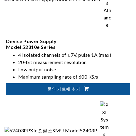
Device Power Supply
Model 52310e Series
4 Isolated channels of ±7V, pulse 1A (max)
20-bit measurement resolution
Low output noise
Maximum sampling rate of 600 KS/s
문의 카트에 추가