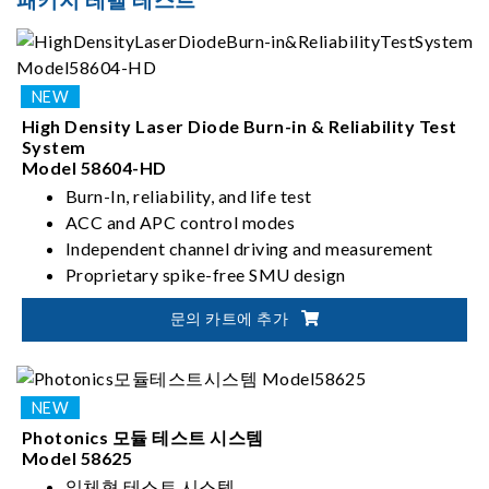
High Density Laser Diode Burn-in & Reliability Test
System
Model 58604-HD
Burn-In, reliability, and life test
ACC and APC control modes
Independent channel driving and measurement
Proprietary spike-free SMU design
Up to 500mA single-channel current driving
문의 카트에 추가
Precise temperature control up to 125ºC
Photonics 모듈 테스트 시스템
Model 58625
일체형 테스트 시스템