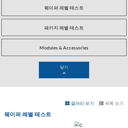
configurations from upstream to downstream processes,
웨이퍼 레벨 테스트
including wafer, laser bar, bare chip, CoS, and TO-CAN.
Chroma's system integration technology uniquely
combines automation equipment with precision current
패키지 레벨 테스트
sources, temperature controllers, and automated optical
measurement instruments to perform an array of
Modules & Accessories
electrical, optical power, wavelength, near-field and far-
field optics, and other optoelectronic characteristic and
aging tests.
닫기
Chroma offers precision instruments such as laser
drivers, photodetector monitoring, and temperature
controllers. These lab class instruments are often
integrated into production solutions for wafer probe
test, burn-in and device or module characterization then
갤러리 보기
목록 보기
reinforced with inspection, metrology, robotics, Industry
웨이퍼 레벨 테스트
4.0 and more.