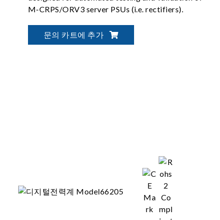
M-CRPS/ORV3 server PSUs (i.e. rectifiers).
문의 카트에 추가