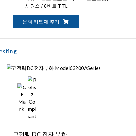
시퀀스 / 8비트 TTL
Graphical User Interface - SoftPanel
문의 카트에 추가
esting
고전력 DC 전자 부하