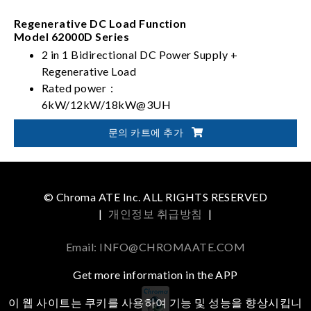
Regenerative DC Load Function
Model 62000D Series
2 in 1 Bidirectional DC Power Supply +
Regenerative Load
Rated power：
6kW/12kW/18kW@3UH
36kW/45kW@4UH
문의 카트에 추가
Battery, fuel cell simulation
Dual output range in one-click switching
(62000D-HL models)
© Chroma ATE Inc. ALL RIGHTS RESERVED
|
개인정보 취급방침
|
Email: INFO@CHROMAATE.COM
Get more information in the APP
이 웹 사이트는 쿠키를 사용하여 기능 및 성능을 향상시킵니