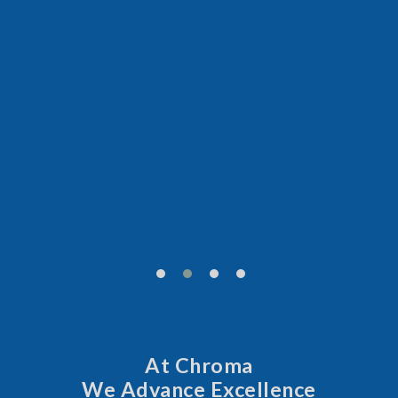
Behind Every Optics Breakthrough
Chroma's Reliability Test
Solutions for SiPh/PIC
Manufacturing
More Information
At Chroma
We Advance Excellence