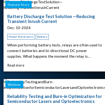
Feature Story
Battery Discharge Test Solution —Reducing
Transient Inrush Current
Dec-10-2024
Power Electronics
Battery
When performing battery tests, relays are often used to
connect batteries and bi-directional DC power
supplies. What happens the moment the relay is
switched?The Chroma 62180D-600 was used as the
Read more
experimental equipment for this study.provides an
applicati
Webinar
Reliability Testing and Burn-in Optimization for
Semiconductor Lasers and Optoelectronics