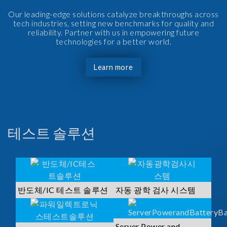
Our leading-edge solutions catalyze breakthroughs across
tech industries, setting new benchmarks for quality and
reliability. Partner with us in empowering future
technologies for a better world.
Learn more
테스트 솔루션
반도체/IC 테스트 솔루션
자동 광학 검사 시스템
Server Power and