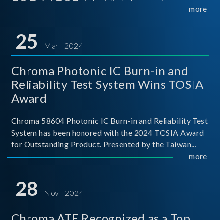
Implementers Forum)는 USB Power Delivery(PD) 전력
more
전송 표준을 적극적으로 보급하고 있으며, 현재 시장에
서는 USB PD를 지원하는 다양한 제품들이 출시되고 있
25
습니다. 스마트폰, 디지털 카메라, 모바일 기기, 외장 스토
Mar 2024
리지, 노트북, 디스플레이 등에서 하나의
Chroma Photonic IC Burn-in and
Reliability Test System Wins TOSIA
Award
Chroma 58604 Photonic IC Burn-in and Reliability Test
System has been honored with the 2024 TOSIA Award
for Outstanding Product. Presented by the Taiwan
Optoelectronic and Semiconductor Industry
more
Association (TOSIA), this award recognizes products
for thei
28
Nov 2024
Chroma ATE Recognized as a Top