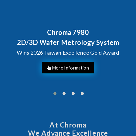
7980
Behind Every Optic
Chroma's Relia
rology System
Solutions fo
llence Gold Award
Manufac
At Chroma
We Advance Excellence