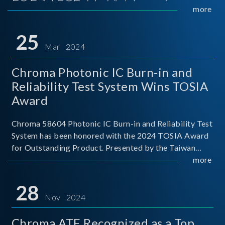
Implementers Forum)는 USB Power Delivery(PD) 전력
more
전송 표준을 적극적으로 보급하고 있으며, 현재 시장에
서는 USB PD를 지원하는 다양한 제품들이 출시되고 있
25
습니다. 스마트폰, 디지털 카메라, 모바일 기기, 외장 스토
Mar 2024
리지, 노트북, 디스플레이 등에서 하나의
Chroma Photonic IC Burn-in and
Reliability Test System Wins TOSIA
Award
Chroma 58604 Photonic IC Burn-in and Reliability Test
System has been honored with the 2024 TOSIA Award
for Outstanding Product. Presented by the Taiwan
Optoelectronic and Semiconductor Industry
more
Association (TOSIA), this award recognizes products
for thei
28
Nov 2024
Chroma ATE Recognized as a Top