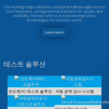
Our leading-edge solutions catalyze breakthroughs across
tech industries, setting new benchmarks for quality and
reliability. Partner with us in empowering future
technologies for a better world.
Learn more
테스트 솔루션
반도체/IC 테스트 솔루션
자동 광학 검사 시스템
Server Power and