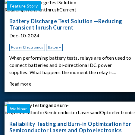
Feature Story
Battery Discharge Test Solution —Reducing
Transient Inrush Current
Dec-10-2024
Power Electronics
Battery
When performing battery tests, relays are often used to
connect batteries and bi-directional DC power
supplies. What happens the moment the relay is
switched?The Chroma 62180D-600 was used as the
Read more
experimental equipment for this study.provides an
applicati
Webinar
Reliability Testing and Burn-in Optimization for
Semiconductor Lasers and Optoelectronics