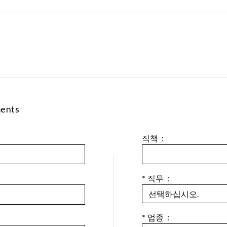
ments
직책：
*
직무：
*
업종：