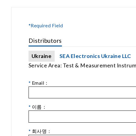
*Required Field
Distributors
Ukraine
SEA Electronics Ukraine LLC
Service Area: Test & Measurement Instru
*
Email：
*
이름：
*
회사명：