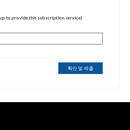
rovide this subscription service)
확인 및 제출