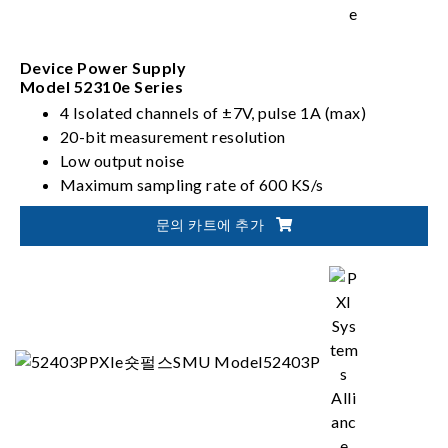
Device Power Supply
Model 52310e Series
4 Isolated channels of ±7V, pulse 1A (max)
20-bit measurement resolution
Low output noise
Maximum sampling rate of 600 KS/s
문의 카트에 추가