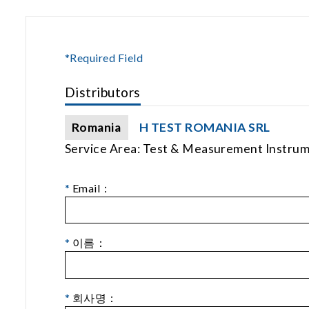
*Required Field
Distributors
Romania
H TEST ROMANIA SRL
Service Area: Test & Measurement Instru
*
Email：
*
이름：
*
회사명：