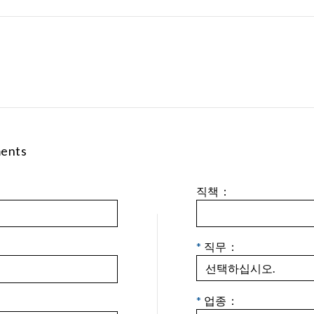
ments
직책：
*
직무：
*
업종：