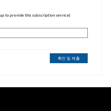
rovide this subscription service)
확인 및 제출