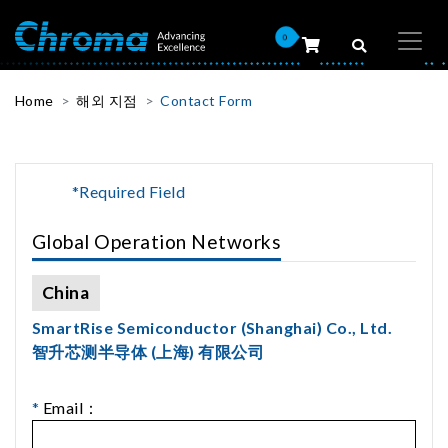
0
Home
해외 지점
Contact Form
*Required Field
Global Operation Networks
China
SmartRise Semiconductor (Shanghai) Co., Ltd.
智升芯测半导体 (上海) 有限公司
*
Email：