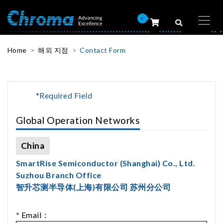
0
Home
해외 지점
Contact Form
*Required Field
Global Operation Networks
China
SmartRise Semiconductor (Shanghai) Co., Ltd.
Suzhou Branch Office
智升芯测半导体(上海)有限公司 苏州分公司
*
Email：