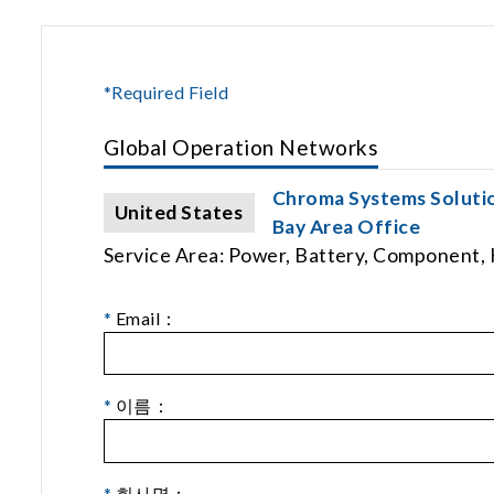
*Required Field
Global Operation Networks
Chroma Systems Solutio
United States
Bay Area Office
Service Area: Power, Battery, Component, 
*
Email：
*
이름：
*
회사명：