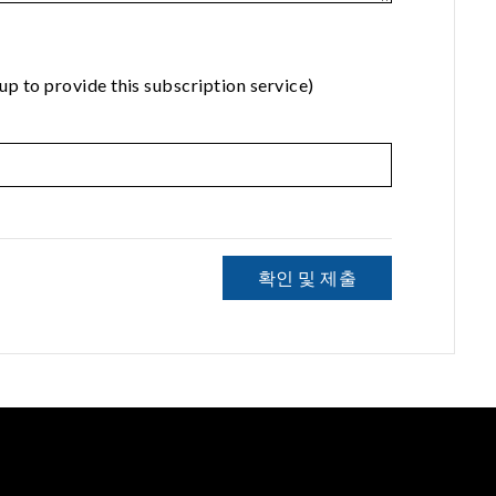
rovide this subscription service)
확인 및 제출