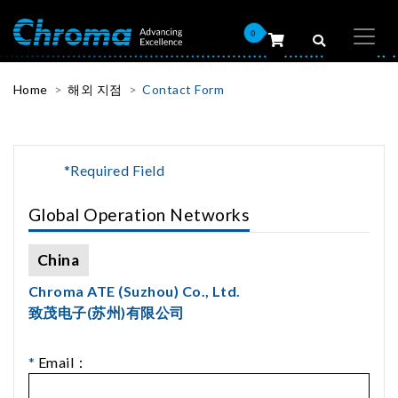
0
Home
해외 지점
Contact Form
*Required Field
Global Operation Networks
China
Chroma ATE (Suzhou) Co., Ltd.
致茂电子(苏州)有限公司
*
Email：