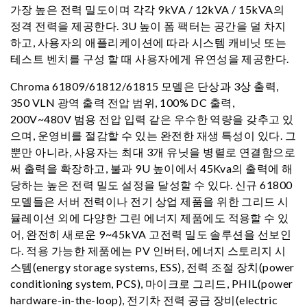
가장 높은 전력 밀도이며 각각 9kVA / 12kVA / 15kVA의
정격 전력을 제공한다. 3U 높이 폼 팩터는 공간을 덜 차지
하고, 사용자의 애플리케이션에 따라 시스템 캐비닛 또는
테스트 벤치를 구성 할 때 사용자에게 유연성을 제공한다.
Chroma 61809/61812/61815 모델은 단상과 3상 출력,
350 VLN 광역 출력 전압 범위, 100% DC 출력,
200V~480V 범용 전압 입력 같은 우수한 역량을 갖추고 있
으며, 운영비를 절감할 수 있는 완전한 재생 특성이 있다. 그
뿐만 아니라, 사용자는 최대 3개 유닛을 병렬로 연결함으로
써 출력을 확장하고, 불과 9U 높이에서 45Kva의 출력에 해
당하는 높은 전력 밀도 설정을 달성할 수 있다. 신규 61800
모델들은 서버 전력이나 전기 상업 제품을 위한 그리드 시
뮬레이션 외에 다양한 그린 에너지 제품에도 적용할 수 있
어, 완전히 새로운 9~45kVA 고전력 밀도 솔루션을 선보인
다. 적용 가능한 제품에는 PV 인버터, 에너지 스토리지 시
스템(energy storage systems, ESS), 전력 조절 장치(power
conditioning system, PCS), 마이크로 그리드, PHIL(power
hardware-in-the-loop), 전기차 전력 공급 장비(electric