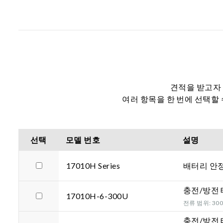
견적을 받고자 
여러 항목을 한 번에 선택할
선택
모델 번호
설명
17010H Series
배터리 안
충전/방전
17010H-6-300U
전류 범위: 300A
충전/방전