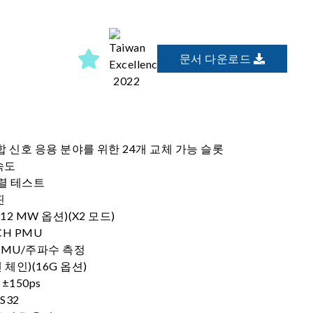
문서 다운로드
합 신호 응용 분야를 위한 24개 교체 가능 슬롯
속도
병렬 테스트
핀
12 MW 옵션)(X2 모드)
H PMU
PMU/주파수 측정
 체인)(16G 옵션)
±150ps
S32