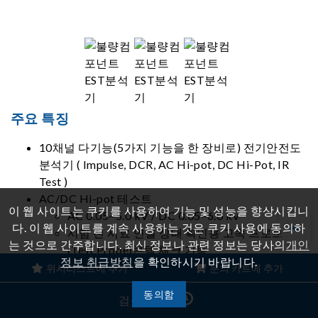
주요 특징
10채널 다기능(5가지 기능을 한 장비로) 전기안전도
분석기 ( Impulse, DCR, AC Hi-pot, DC Hi-Pot, IR
Test )
AC/DC Hi-pot 테스트
이 웹 사이트는 쿠키를 사용하여 기능 및 성능을 향상시킵니
AC 0.05~5.0 kV / DC 0.05~6.0 kV
다. 이 웹 사이트를 계속 사용하는 것은 쿠키 사용에 동의하
시험 전 시료 연결 상태 확인용 고속 프로브
는 것으로 간주합니다. 최신 정보나 관련 정보는 당사의
개인
(Test Probe)콘텍 체크 기능
정보 취급방침
을 확인하시기 바랍니다.
절연 저항(Insulation Resistance) 테스트
위시리스트에 추가
문의 카트에 추가
DC 0.05~5.0 kV (0.1M~50G Ohm)
동의함
검색 기록
DC 저 저항(DC Resistance) 테스트
DCR Balance