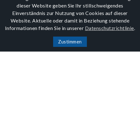
dieser Website geben Sie Ihr stillschweigendes
Einverständnis zur Nutzung von Cookies auf dieser
Website. Aktuelle oder damit in Beziehung stehende
Informationen finden Sie in unserer
Datenschutzrichtlinie
.
Zustimmen
As silicon photonics (SiPh) and
photonic integrated circuit (PIC)
technology continues to evolve, new
optoelectronic devices emerge to meet
the demand for higher bandwidth,
lower power consumption, and reduced