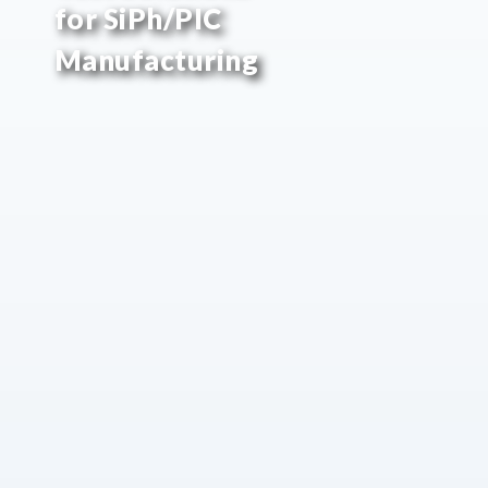
for SiPh/PIC
Manufacturing