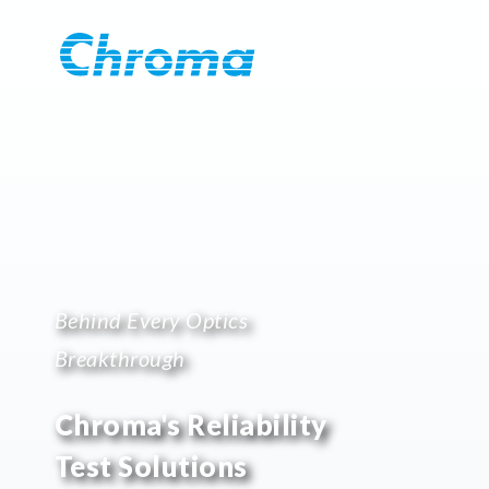
Behind Every Optics
Breakthrough
Chroma's Reliability
Test Solutions