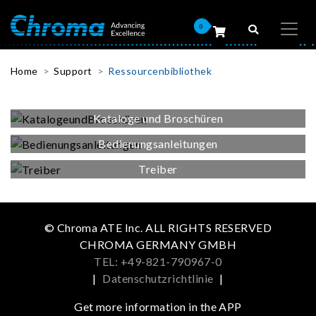
0
Home
Support
Ressourcenbibliothek
Kataloge und Broschüren
Bedienungsanleitungen
Treiber
© Chroma ATE Inc. ALL RIGHTS RESERVED
CHROMA GERMANY GMBH
TEL: +49-821-790967-0
|
Datenschutzrichtlinie
|
Get more information in the APP