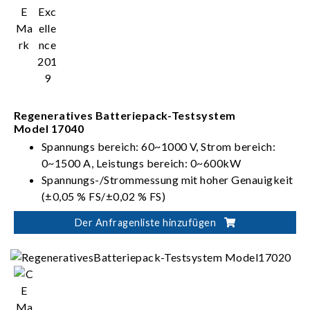
Regeneratives Batteriepack-Testsystem
Model 17040
Spannungs bereich: 60~1000 V, Strom bereich:
0~1500 A, Leistungs bereich: 0~600kW
Spannungs-/Strommessung mit hoher Genauigkeit
(±0,05 % FS/±0,02 % FS)
Mehrere Spannungs- und Strombereiche für
Der Anfragenliste hinzufügen
automatische Bereichseinstellungsfunktion zur
Bereitstellung einer optimalen Auflösung
Entspricht internationalen Standards für
Batterieprüfung: IEC, ISO, UL und GB/T usw.
Regenerative Batterieenergieentladung (Effizienz