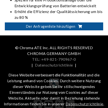
Entwicklungsprüfung von Batterien entwickelt
Erhöht die Effizienz der Qualitätssicherung um bis
zu 80 %
Überprüfung der BMS-Funktionen,
Der Anfragenliste hinzufügen
Anschlussspannungsfestigkeit, Einheitlichkeit und
Leistung des Batteriemoduls
Bereich der Lade-/Entladeleistung: 5 kW – 350
kW
© Chroma ATE Inc. ALL RIGHTS RESERVED
Bereich der Lade-/Entladespannung: 0 V – 900 V
CHROMA GERMANY GMBH
TEL: +49-821-790967-0
|
Datenschutzrichtlinie
|
Get more information in the APP
Diese Website verbessert die Funktionalität und die
Leistung anhand von Cookies. Durch weitere Nutzung
dieser Website geben Sie Ihr stillschweigendes
iOS
Android
Einverständnis zur Nutzung von Cookies auf dieser
Website. Aktuelle oder damit in Beziehung stehende
Informationen finden Sie in unserer
Datenschutzrichtlinie
.