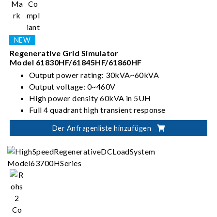
Regenerative Grid Simulator
Model 61830HF/61845HF/61860HF
Output power rating: 30kVA~60kVA
Output voltage: 0~460V
High power density 60kVA in 5UH
Full 4 quadrant high transient response
Der Anfragenliste hinzufügen