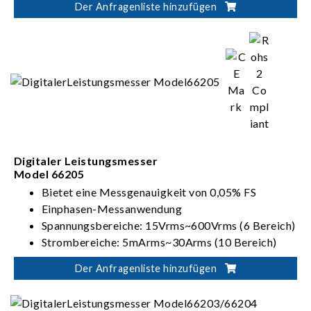
Der Anfragenliste hinzufügen
Dual output ranges in one-click switching
(62000D-HL models)
Digitaler Leistungsmesser
Model 66205
Bietet eine Messgenauigkeit von 0,05% FS
Einphasen-Messanwendung
Spannungsbereiche: 15Vrms~600Vrms (6 Bereich)
Strombereiche: 5mArms~30Arms (10 Bereich)
Erfüllt die Vorgaben von ENERGY STAR/ EN
Der Anfragenliste hinzufügen
50564/ IEC 62301/ ErP