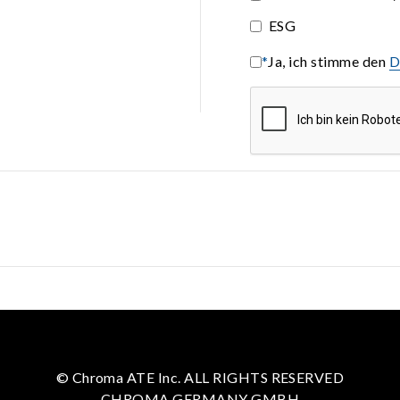
ESG
*
Ja, ich stimme den
D
© Chroma ATE Inc. ALL RIGHTS RESERVED
CHROMA GERMANY GMBH