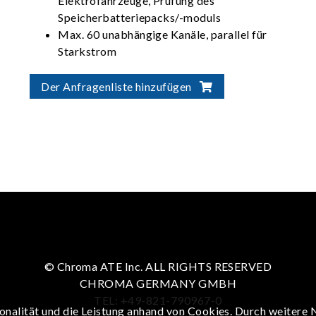
Elektrofahrzeuge, Prüfung des
Speicherbatteriepacks/-moduls
Max. 60 unabhängige Kanäle, parallel für
Starkstrom
Der Anfragenliste hinzufügen
© Chroma ATE Inc. ALL RIGHTS RESERVED
CHROMA GERMANY GMBH
TEL: +49-821-790967-0
onalität und die Leistung anhand von Cookies. Durch weitere 