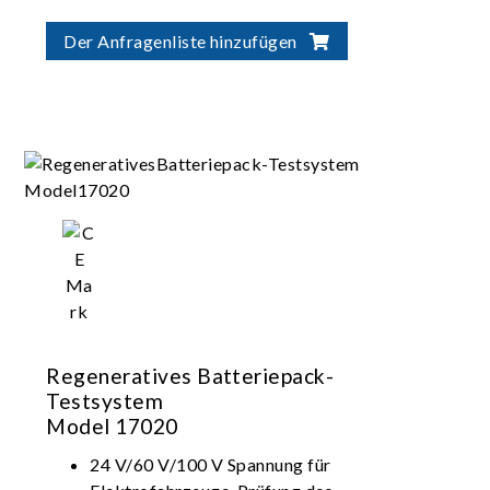
High-precision current/voltage
measurement; Seamless switching between
Der Anfragenliste hinzufügen
charging and discharging; Stable and
uninterrupted current
Suitable for battery module/pack design
validation, production test, product
certification
Regeneratives Batteriepack-
Testsystem
Model 17020
24 V/60 V/100 V Spannung für