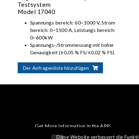
Testsystem
Model 17040
Spannungs bereich: 60~1000 V, Strom
bereich: 0~1500 A, Leistungs bereich:
0~600kW
Spannungs-/Strommessung mit hoher
Genauigkeit (±0,05 % FS/±0,02 % FS)
Mehrere Spannungs- und Strombereiche für
automatische Bereichseinstellungsfunktion
Der Anfragenliste hinzufügen
zur Bereitstellung einer optimalen
Auflösung
Entspricht internationalen Standards für
Batterieprüfung: IEC, ISO, UL und GB/T
usw.
Regenerative Batterieenergieentladung
(Effizienz > 90 %, PF > 0,95, I_THD < 5 %)
Get More Information in the APP
Diese Website verbessert die Funkti