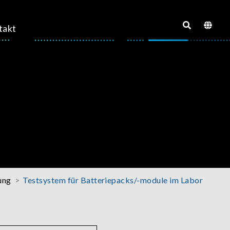
takt
ung
Testsystem für Batteriepacks/-module im Labor