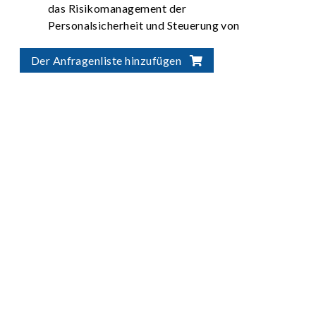
das Risikomanagement der
Personalsicherheit und Steuerung von
Batterietests
Flexible Integration für automatisierte
Der Anfragenliste hinzufügen
Lösungen zur Batterieverifizierung