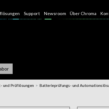
üflösungen
Support
Newsroom
Über Chroma
Kon
abor
t- und Prüflösungen
Batterieprüfungs- und Automationslös