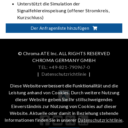
Unterstützt die Simulation der
Signalfehlereinspeisung (offener Stromkreis,
Kurzschluss)
Unterstützt das Laden von Altair Activate-
Der Anfragenliste hinzufügen
Modellen und modellbasierten Modellen
Unterstützt UDS-Diagnostik (ISO 14229)
© Chroma ATE Inc. ALL RIGHTS RESERVED
CHROMA GERMANY GMBH
TEL: +49-821-790967-0
|
Datenschutzrichtlinie
|
Get more information in the APP
Diese Website verbessert die Funktionalität und die
Leistung anhand von Cookies. Durch weitere Nutzung
dieser Website geben Sie Ihr stillschweigendes
iOS
Android
Einverständnis zur Nutzung von Cookies auf dieser
Website. Aktuelle oder damit in Beziehung stehende
Informationen finden Sie in unserer
Datenschutzrichtlinie
.