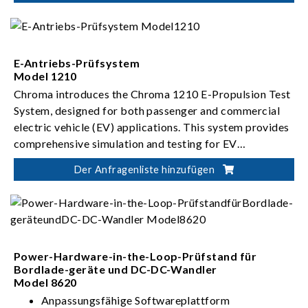
E-Antriebs-Prüfsystem
Model 1210
Chroma introduces the Chroma 1210 E-Propulsion Test
System, designed for both passenger and commercial
electric vehicle (EV) applications. This system provides
comprehensive simulation and testing for EV
powertrains, including
Power up to 600kW
e-motors, motor drivers,
Der Anfragenliste hinzufügen
transmissions, and e-drive systems.
Rotational speed up to 25,000rpm
Power-Hardware-in-the-Loop-Prüfstand für
Bordlade-geräte und DC-DC-Wandler
Model 8620
Anpassungsfähige Softwareplattform