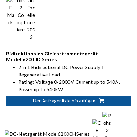
Bidirektionales Gleichstromnetzgerät
Model 62000D Series
2 in 1 Bidirectional DC Power Supply +
Regenerative Load
Rating: Voltage 0-2000V, Current up to 540A,
Power up to 540kW
PV, Battery, Fuel Cell simulation
Der Anfragenliste hinzufügen
Dual output ranges in one-click switching
(62000D-HL models)