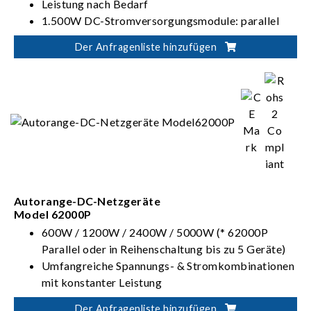
Leistung nach Bedarf
1.500W DC-Stromversorgungsmodule: parallel
schaltbar bis 120.000W pro System
Der Anfragenliste hinzufügen
HOT-SWAP-fähig, n+1 Redundanz, Sense, Remote
ON/OFF, CAN-BUS optional
Ideal für "Burn-In" und "Run-In" Testplätze
Autorange-DC-Netzgeräte
Model 62000P
600W / 1200W / 2400W / 5000W (* 62000P
Parallel oder in Reihenschaltung bis zu 5 Geräte)
Umfangreiche Spannungs- & Stromkombinationen
mit konstanter Leistung
Automatische Ablaufprogrammierung: 10
Der Anfragenliste hinzufügen