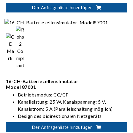
Verfügt über Prüfpunkte für BMS mit Master-
Der Anfragenliste hinzufügen
Slave-Architektur
Unterstützt verschiedene BMS-
Kommunikationsprotokolle, z. B. CANbus,
CANFD, LINbus und mehr
16-CH-Batteriezellensimulator
Model 87001
Betriebsmodus: CC/CP
Kanalleistung: 25 W, Kanalspannung: 5 V,
Kanalstrom: 5 A (Parallelschaltung möglich)
Design des bidirektionalen Netzgeräts
Kann Spannung eines 480-Zellen-Batteriepacks
Der Anfragenliste hinzufügen
simulieren (240 cells in series and 2 cells in