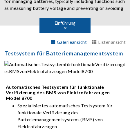
for managing batteries, typically including functions such
as measuring battery voltage and preventing or avoiding
abnormal conditions like overdischarge, overcharge, and
over-temperature. With technological advancements,
Einführung
BMS functionality has expanded to include voltage
measurement, communication, State of Charge (SoC)
Galerieansicht
Listenansicht
estimation, State of Health (SoH) estimation, fault
warnings, fault protection, balancing (passive or active),
Testsystem für Batteriemanagementsystem
other control circuits (e.g., battery loop relay control),
temperature measurement, current measurement, and
diagnostics.
Automatisches Testsystem für funktionale
Verifizierung des BMS von Elektrofahrzeugen
Model 8700
Spezialisiertes automatisches Testsystem für
funktionale Verifizierung des
Batteriemanagementsystems (BMS) von
Elektrofahrzeugen