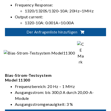
Frequency Response:
1320/1320S/1320-10A: 20Hz~1MHz
Output current:
1320-10A: 0.001A~10.00A
1320/1320S: 0.001A~20.00A
Der Anfragenliste hinzufügen
Directly controlled by LCR meter
11022/11025/3252/3302 (1320/1320S/1320-
10A)
Standard GPIB and Handler I/F
Bias-Strom-Testsystem
Model 11300
Frequenzbereich: 20 Hz – 1 MHz
Ausgangsstrom: bis 300,0 A durch 20,00-A-
Module
Ausgangsstromgenauigkeit: 3 %
Software auf Windows-Basis für Kurvenanalyse