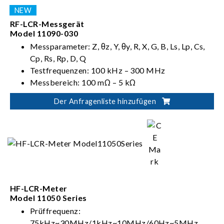
RF-LCR-Messgerät
Model 11090-030
Messparameter: Z, θz, Y, θy, R, X, G, B, Ls, Lp, Cs,
Cp, Rs, Rp, D, Q
Testfrequenzen: 100 kHz – 300 MHz
Messbereich: 100 mΩ – 5 kΩ
Messgeschwindigkeit: 0,5/ 0,9/ 2,1/ 3,7 (ms)
Der Anfragenliste hinzufügen
Messbereich: 100 mΩ – 5 kΩ
HF-LCR-Meter
Model 11050 Series
Prüffrequenz:
75kHz~30MHz/1kHz~10MHz/60Hz~5MHz