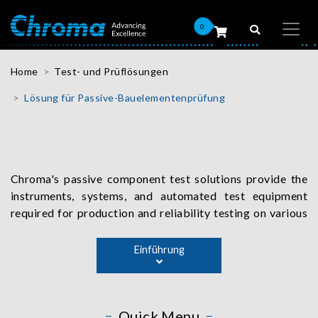
0
Home
Test- und Prüflösungen
Lösung für Passive-Bauelementenprüfung
Chroma's passive component test solutions provide the
instruments, systems, and automated test equipment
required for production and reliability testing on various
passive components such as inductors, transformers,
capacitors, and resistors. They can also be used to test
Einführung
the LCR and insulation resistance parameters. Chroma's
electrical safety test solutions encompass measuring
instruments such as AC and DC withstand voltage,
Quick Menu
insulation, ground resistance, and dynamic leakage