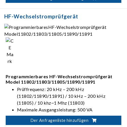
Gleichstromspannung: DC 0-650V(11800)/0-
500V(11801/11810)
Standard-RS-485-Schnittstelle
HF-Wechselstromprüfgerät
Programmierbares HF-Wechselstromprüfgerät
Model 11802/11803/11805/11890/11891
Prüffrequenz: 20 kHz – 200 kHz
(11802/11890/11891) / 10 kHz – 200 kHz
(11805) / 10 khz~1 Mhz (11803)
Maximale Ausgangsleistung: 500 VA
(11802/11890/11891) / 800 VA (11803) / 1 kVA
Der Anfragenliste hinzufügen
(11805)