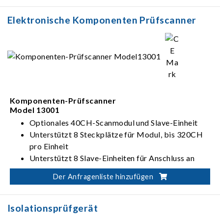
Optionale Spannungs-/Strom-
Hochtransformiermodule
Elektronische Komponenten Prüfscanner
Standard-RS-485-Schnittstelle
Komponenten-Prüfscanner
Model 13001
Optionales 40CH-Scanmodul und Slave-Einheit
Unterstützt 8 Steckplätze für Modul, bis 320CH
pro Einheit
Unterstützt 8 Slave-Einheiten für Anschluss an
Master-Einheit
Der Anfragenliste hinzufügen
Standard-RS-232-, GPIB- und USB-Schnittstelle
Isolationsprüfgerät