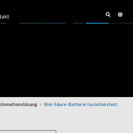
takt
utomationslösung
Blei-Säure-Batterie Isolationstest