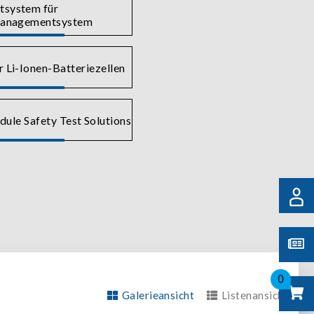
tsystem für
managementsystem
ür Li-Ionen-Batteriezellen
ule Safety Test Solutions
0
Galerieansicht
Listenansicht