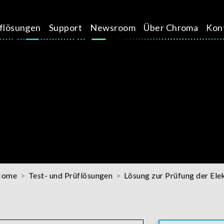
üflösungen
Support
Newsroom
Über Chroma
Kon
Home
Test- und Prüflösungen
Lösung zur Prüfung der Elek