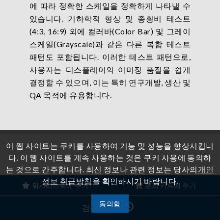
에 따라 정확한 스케일을 정확하게 나타낼 수
있습니다. 기하학적 형상 및 종횡비 테스트
(4:3, 16:9) 외에 컬러바(Color Bar) 및 그레이
스케일(Grayscale)과 같은 다른 복합 테스트
패턴도 포함됩니다. 이러한 테스트 패턴으로,
사용자는 디스플레이의 이미징 품질을 쉽게
결정할 수 있으며, 이는 특히 연구개발, 생산 및
QA 목적에 유용합니다.
이 웹 사이트는 쿠키를 사용하여 기능 및 성능을 향상시킵니
다. 이 웹 사이트를 계속 사용하는 것은 쿠키 사용에 동의하
는 것으로 간주합니다. 최신 정보나 관련 정보는 당사의
개인
정보 취급방침
을 확인하시기 바랍니다.
위시리스트에 추가
문의 카트에 추가
A223813은 동급 최고의 화질 검사와 엄격한
신호 무결성 테스트를 제공하는 신뢰할 수 있
동의함
검색 기록
고 공정한 신호 모듈입니다.