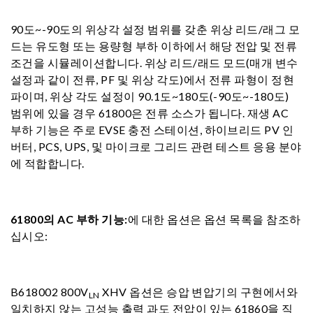
90도~-90도의 위상각 설정 범위를 갖춘 위상 리드/래그 모
드는 유도형 또는 용량형 부하 이하에서 해당 전압 및 전류
조건을 시뮬레이션합니다. 위상 리드/래드 모드(매개 변수
설정과 같이 전류, PF 및 위상 각도)에서 전류 파형이 정현
파이며, 위상 각도 설정이 90.1도~180도(-90도~-180도)
범위에 있을 경우 61800은 전류 소스가 됩니다. 재생 AC
부하 기능은 주로 EVSE 충전 스테이션, 하이브리드 PV 인
버터, PCS, UPS, 및 마이크로 그리드 관련 테스트 응용 분야
에 적합합니다.
61800의 AC 부하 기능:
에 대한 옵션은 옵션 목록을 참조하
십시오:
B618002 800V
XHV 옵션은 승압 변압기의 구현에서와
LN
일치하지 않는 고성능 출력 과도 전압이 있는 61860을 직