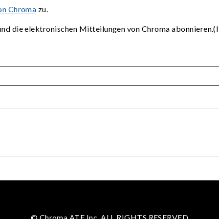
von Chroma
zu.
nd die elektronischen Mitteilungen von Chroma abonnieren.(I
© Chroma ATE Inc. ALL RIGHTS RESERVED