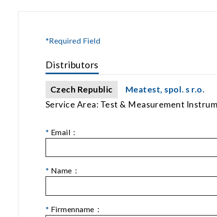
*Required Field
Distributors
Czech Republic
Meatest, spol. s r.o.
Service Area: Test & Measurement Instru
*
Email：
*
Name：
*
Firmenname：